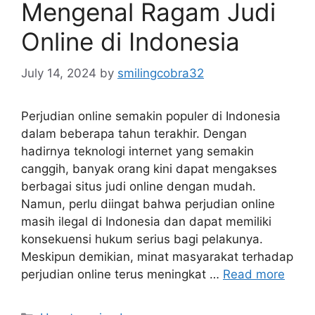
Mengenal Ragam Judi
Online di Indonesia
July 14, 2024
by
smilingcobra32
Perjudian online semakin populer di Indonesia
dalam beberapa tahun terakhir. Dengan
hadirnya teknologi internet yang semakin
canggih, banyak orang kini dapat mengakses
berbagai situs judi online dengan mudah.
Namun, perlu diingat bahwa perjudian online
masih ilegal di Indonesia dan dapat memiliki
konsekuensi hukum serius bagi pelakunya.
Meskipun demikian, minat masyarakat terhadap
perjudian online terus meningkat …
Read more