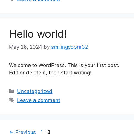
Hello world!
May 26, 2024
by
smilingcobra32
Welcome to WordPress. This is your first post.
Edit or delete it, then start writing!
Uncategorized
Leave a comment
←
Previous
1
2