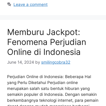
Leave a comment
Memburu Jackpot:
Fenomena Perjudian
Online di Indonesia
June 14, 2024
by
smilingcobra32
Perjudian Online di Indonesia: Beberapa Hal
yang Perlu Diketahui Perjudian online
merupakan salah satu bentuk hiburan yang
semakin populer di Indonesia. Dengan semakin
berkembangnya teknologi internet, para pemain